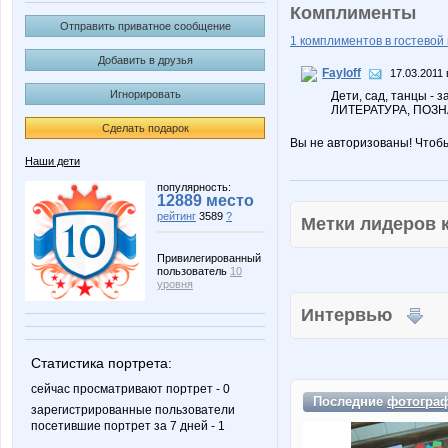
Комплименты
Отправить приватное сообщение
1 комплиментов в гостевой 
Добавить в друзья
Fayloff
17.03.2011 
Игнорировать
Дети, сад, танцы -
ЛИТЕРАТУРА, ПОЗН
Сделать подарок
Вы не авторизованы! Чтоб
Наши дети
популярность:
12889 место
рейтинг
3589
?
Метки лидеров
Привилегированный
пользователь
10
уровня
Интервью
Статистика портрета:
сейчас просматривают портрет - 0
Последние
фотогра
зарегистрированные пользователи
посетившие портрет за 7 дней - 1