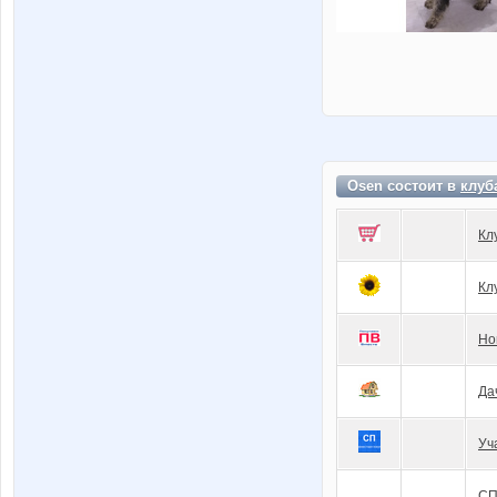
Osen состоит в
клуб
Кл
Кл
Но
Да
Уч
СП