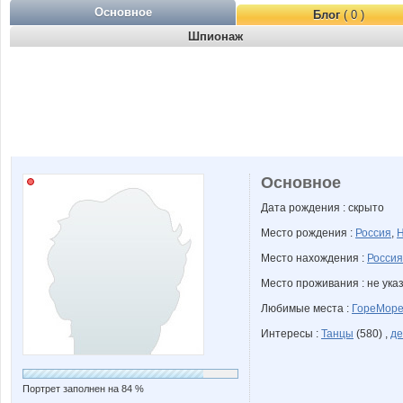
Основное
Блог
( 0 )
Шпионаж
Основное
Дата рождения : скрыто
Место рождения :
Россия
,
Н
Место нахождения :
Россия
Место проживания : не ука
Любимые места :
ГореМор
Интересы :
Танцы
(580) ,
де
Портрет заполнен на 84 %