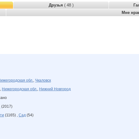
Друзья
( 48 )
Га
Мне нра
ижегородская обл.
,
Чкаловск
,
Нижегородская обл.
,
Нижний Новгород
зано
е
(2017)
ти
(1165) ,
Сад
(54)