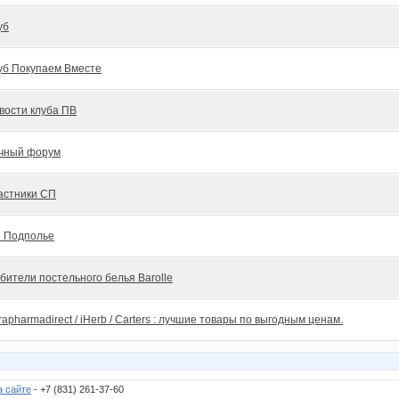
уб
уб Покупаем Вместе
вости клуба ПВ
чный форум
астники СП
 Подполье
бители постельного белья Barolle
rapharmadirect / iHerb / Carters : лучшие товары по выгодным ценам.
а сайте
- +7 (831) 261-37-60