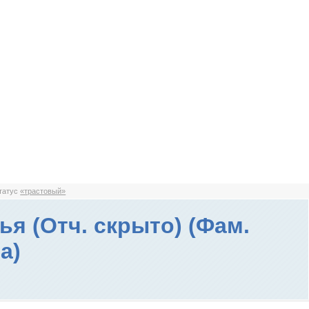
статус
«трастовый»
ья (Отч. скрыто) (Фам.
а)