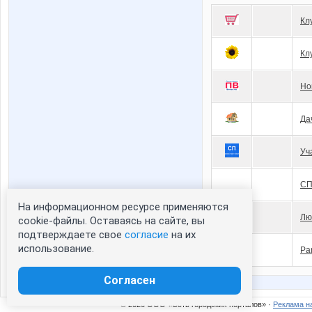
Кл
Кл
Но
Да
Уч
СП
На информационном ресурсе применяются
Лю
cookie-файлы. Оставаясь на сайте, вы
подтверждаете свое
согласие
на их
использование.
Pa
Согласен
© 2026 ООО «Сеть городских порталов» ·
Реклама н