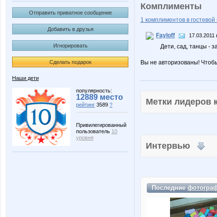
Комплименты
Отправить приватное сообщение
1 комплиментов в гостевой 
Добавить в друзья
Fayloff
17.03.2011 
Игнорировать
Дети, сад, танцы -
Сделать подарок
Вы не авторизованы! Чтоб
Наши дети
популярность:
12889 место
Метки лидеров
рейтинг
3589
?
Привилегированный
пользователь
10
уровня
Интервью
Последние
фотогра