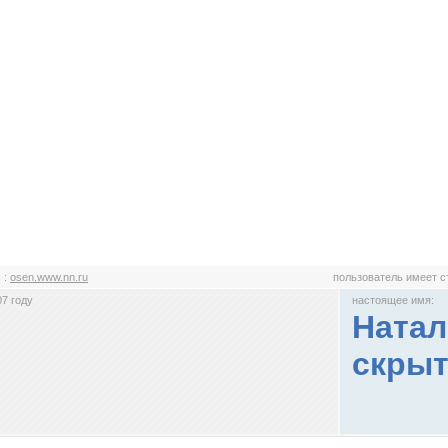
n
:
osen.www.nn.ru
пользователь имеет 
7 году
настоящее имя:
Натал
скрыт